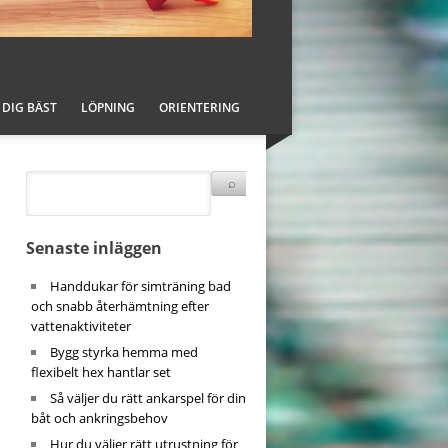
DIG BÄST
LÖPNING
ORIENTERING
Senaste inläggen
Handdukar för simträning bad
och snabb återhämtning efter
vattenaktiviteter
Bygg styrka hemma med
flexibelt hex hantlar set
Så väljer du rätt ankarspel för din
båt och ankringsbehov
Hur du väljer rätt utrustning för