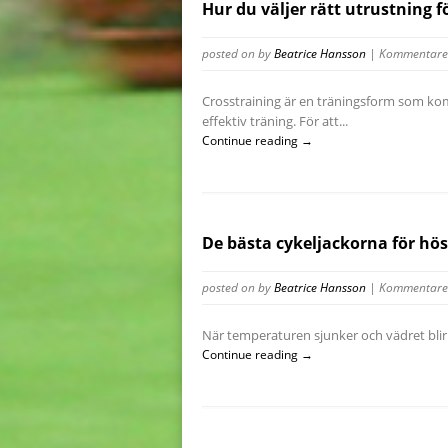
Hur du väljer rätt utrustning f
posted on
by
Beatrice Hansson
|
Kommentarer
Crosstraining är en träningsform som komb
effektiv träning. För att...
Continue reading →
De bästa cykeljackorna för hös
posted on
by
Beatrice Hansson
|
Kommentarer
När temperaturen sjunker och vädret blir kal
Continue reading →