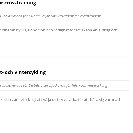
ör crosstraining
 inaktiverade
för Hur du väljer rätt utrustning för crosstraining
inerar styrka, kondition och rörlighet för att skapa en allsidig och
t- och vintercykling
 inaktiverade
för De bästa cykeljackorna för höst- och vintercykling
lare, är det viktigt att välja rätt cykeljacka för att hålla sig varm och...