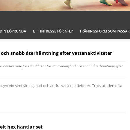
 DIN LÖPRUNDA
ETT INTRESSE FÖR NFL?
TRÄNINGSFORM SOM PASSAR 
och snabb återhämtning efter vattenaktiviteter
 inaktiverade
för Handdukar för simträning bad och snabb återhämtning efter
ngen vid simträning, bad och andra vattenaktiviteter. Trots att den ofta
lt hex hantlar set