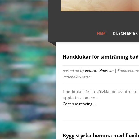
HEM
DUSCH EFTER
Handdukar för simträning bad 
posted on
by
Beatrice Hansson
|
Kommentarer
vattenaktiviteter
Handduken är en självklar del av utrustni
uppfattas som en...
Continue reading →
Bygg styrka hemma med flexibe