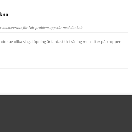
 knä
 inaktiverade
för När problem uppstår med ditt knä
dor av olika slag. Löpning är fantastisk träning men sliter på kroppen.