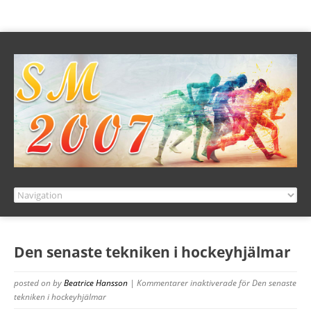
Den senaste tekniken i hockeyhjälmar
posted on
by
Beatrice Hansson
|
Kommentarer inaktiverade
för Den senaste
tekniken i hockeyhjälmar