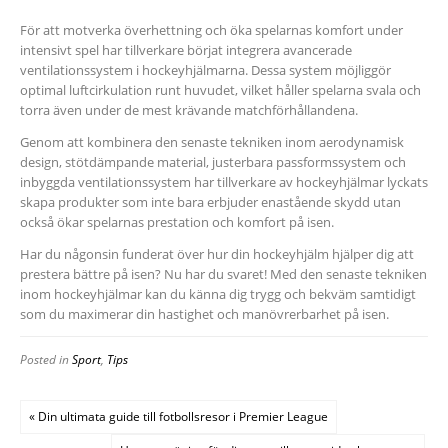
För att motverka överhettning och öka spelarnas komfort under
intensivt spel har tillverkare börjat integrera avancerade
ventilationssystem i hockeyhjälmarna. Dessa system möjliggör
optimal luftcirkulation runt huvudet, vilket håller spelarna svala och
torra även under de mest krävande matchförhållandena.
Genom att kombinera den senaste tekniken inom aerodynamisk
design, stötdämpande material, justerbara passformssystem och
inbyggda ventilationssystem har tillverkare av hockeyhjälmar lyckats
skapa produkter som inte bara erbjuder enastående skydd utan
också ökar spelarnas prestation och komfort på isen.
Har du någonsin funderat över hur din hockeyhjälm hjälper dig att
prestera bättre på isen? Nu har du svaret! Med den senaste tekniken
inom hockeyhjälmar kan du känna dig trygg och bekväm samtidigt
som du maximerar din hastighet och manövrerbarhet på isen.
Posted in
Sport
,
Tips
« Din ultimata guide till fotbollsresor i Premier League